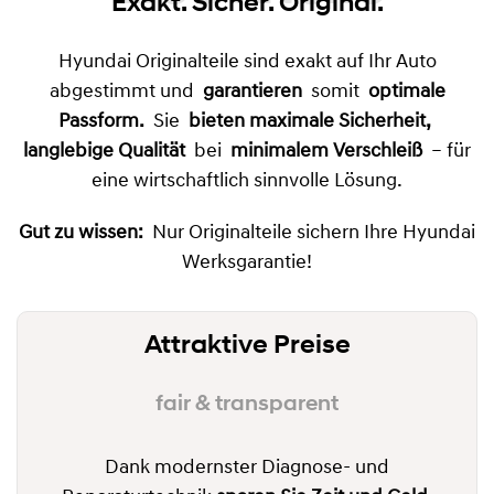
Hyundai Ersatzteile
Exakt. Sicher. Original.
Hyundai Originalteile sind exakt auf Ihr Auto
abgestimmt und
garantieren
somit
optimale
Passform.
Sie
bieten maximale Sicherheit,
langlebige Qualität
bei
minimalem Verschleiß
– für
eine wirtschaftlich sinnvolle Lösung.
Gut zu wissen:
Nur Originalteile sichern Ihre Hyundai
Werksgarantie!
Attraktive Preise
fair & transparent
Dank modernster Diagnose- und