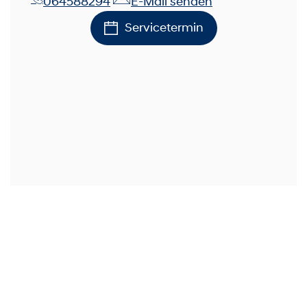
064588294
E-Mail senden
Servicetermin