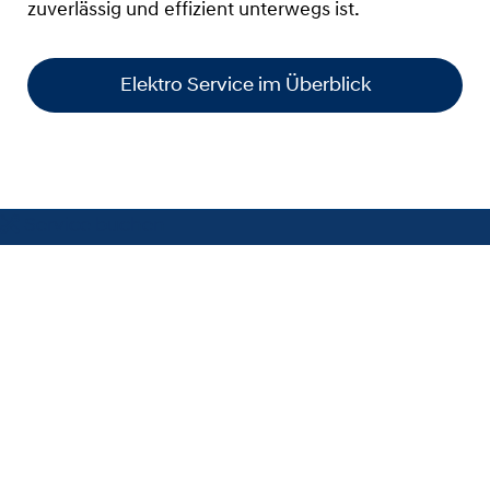
zuverlässig und effizient unterwegs ist.
Elektro Service im Überblick
Service buchen
Individuelle Händlerpreise sowie evtl. Fallende Montage- und
Lackierungskosten erhalten Sie von Ihrem Hyundai-Partner. Nur bei
teilnehmenden Hyundai Partnern! Nähere Informationen zu den