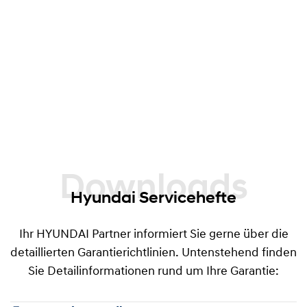
früher eintritt, angeboten. Dieses Angebot gilt
für alle Fahrzeuge mit nichtgewerblicher
Nutzung, welche bei Abschluss der
Garantieverlängerung nicht älter als 60 Monate
ab Garantiebeginndatum sind und einen
Kilometerstand von maximal 100.000 km
aufweisen.
Downloads
Hyundai Servicehefte
Ihr HYUNDAI Partner informiert Sie gerne über die
detaillierten Garantierichtlinien. Untenstehend finden
Sie Detailinformationen rund um Ihre Garantie: