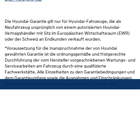
Die Hyundai-Garantie gilt nur für Hyundai-Fahrzeuge, die als
Neufahrzeug ursprünglich von einem autorisierten Hyundai-
Vertragshändler mit Sitz im Europäischen Wirtschaftsraum (EWR)
oder der Schweiz an Endkunden verkauft wurden.
*Voraussetzung für die Inanspruchnahme der von Hyundai
gewährten Garantie ist die ordnungsgemäße und fristgerechte
Durchführung der vom Hersteller vorgeschriebenen Wartungs- und
Servicearbeiten am Fahrzeug durch eine qualifizierte
Fachwerkstätte. Alle Einzelheiten zu den Garantiebedingungen und
dem Garantieumfang sowie die Ausnahmen und Einschränkungen
Service buchen
davon finden Sie im Inhalt der Garantie bzw. Garantie- und
Serviceheft, der Garantieurkunde und in der Betriebsanleitung des
Fahrzeuges.
°Die Hyundai-Mobilitätsgarantie im Garantieheft des Fahrzeuges
beschriebener Umfang gilt nur für Fahrzeuge, die ursprünglich von
einem Endkunden bei einem österreichischen Hyundai-
Vertragshändler gekauft wurden. Voraussetzung der Hyundai-
Mobilitätsgarantie ist die ordnungsgemäße und fristgerechte
Durchführung der vom Hersteller für das Fahrzeug